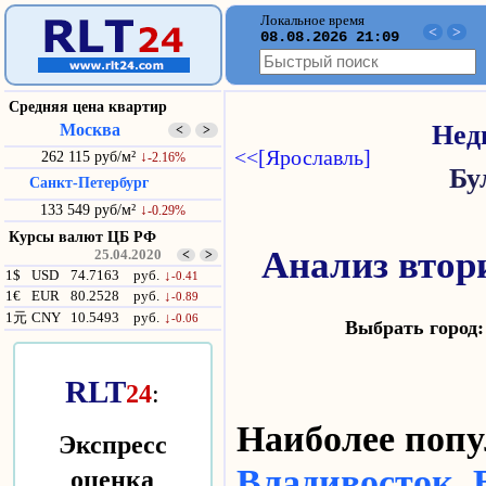
Локальное время
<
>
08.08.2026 21:09
Средняя цена квартир
Москва
Нед
<
>
<<[Ярославль]
262 115 руб/м²
↓
-2.16%
Бу
Санкт-Петербург
133 549 руб/м²
↓
-0.29%
Курсы валют ЦБ РФ
Анализ втор
25.04.2020
<
>
1$
USD
74.7163
руб.
↓
-0.41
1€
EUR
80.2528
руб.
↓
-0.89
1元
CNY
10.5493
руб.
↓
-0.06
Выбрать горо
RLT
24
:
Наиболее по
Экспресс
оценка
Владивосток
,