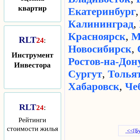
квартир
Екатеринбург
Калининград
,
Красноярск
,
М
RLT
24
:
Новосибирск
,
Инструмент
Ростов-на-Дон
Инвестора
Сургут
,
Толья
Хабаровск
,
Че
RLT
:
24
Рейтинги
стоимости жилья
<<[Бу