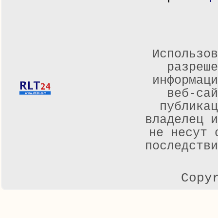
Использов
разреше
информаци
веб-са
публикац
владелец и
не несут 
последстви
Copy