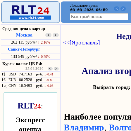
Локальное время
<
>
08.08.2026 06:59
Средняя цена квартир
Москва
Нед
<
>
<<[Ярославль]
262 115 руб/м²
↓
-2.16%
Санкт-Петербург
133 549 руб/м²
↓
-0.29%
Курсы валют ЦБ РФ
Анализ вт
25.04.2020
<
>
1$
USD
74.7163
руб.
↓
-0.41
1€
EUR
80.2528
руб.
↓
-0.89
1元
CNY
10.5493
руб.
↓
-0.06
Выбрать горо
RLT
24
:
Наиболее попу
Экспресс
Владимир
,
Волг
оценка