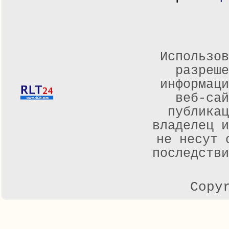
Использов
разреше
информаци
веб-са
публикац
владелец и
не несут 
последстви
Copy