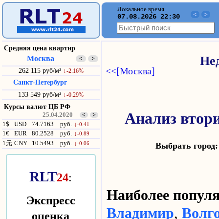
Локальное время
<
>
07.08.2026 22:30
Средняя цена квартир
Москва
Не
<
>
<<[Москва]
262 115 руб/м²
↓
-2.16%
Санкт-Петербург
133 549 руб/м²
↓
-0.29%
Курсы валют ЦБ РФ
Анализ втор
25.04.2020
<
>
1$
USD
74.7163
руб.
↓
-0.41
1€
EUR
80.2528
руб.
↓
-0.89
1元
CNY
10.5493
руб.
↓
-0.06
Выбрать горо
RLT
24
:
Наиболее попу
Экспресс
Владимир
,
Волг
оценка