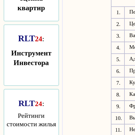
квартир
Пе
1.
Ц
2.
Ва
3.
RLT
24
:
М
4.
Инструмент
Ад
5.
Инвестора
П
6.
К
7.
К
8.
RLT
:
24
Фр
9.
Рейтинги
Вы
10.
стоимости жилья
Н
11.