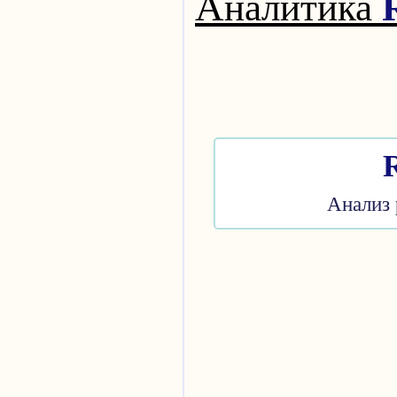
А
налитика
Анализ 