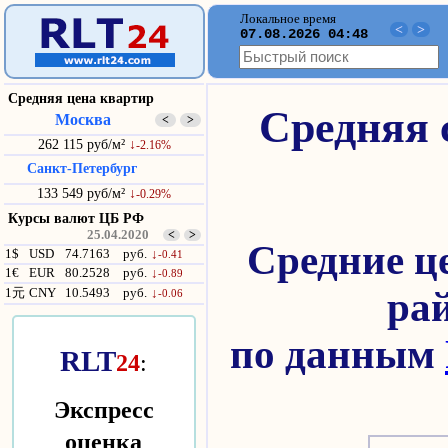
Локальное время
<
>
07.08.2026 04:48
Средняя цена квартир
Средняя 
Москва
<
>
262 115 руб/м²
↓
-2.16%
Санкт-Петербург
133 549 руб/м²
↓
-0.29%
Курсы валют ЦБ РФ
25.04.2020
<
>
Средние це
1$
USD
74.7163
руб.
↓
-0.41
1€
EUR
80.2528
руб.
↓
-0.89
ра
1元
CNY
10.5493
руб.
↓
-0.06
по данным
RLT
24
:
Экспресс
оценка