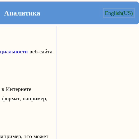
Аналитика
English(US)
циальности
веб-сайта
а в Интернете
 формат, например,
например, это может