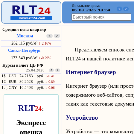
Локальное время
<
>
06.08.2026 18:54
Средняя цена квартир
Москва
<
>
262 115 руб/м²
↓
-2.16%
Представляем список спец
Санкт-Петербург
RLT24 и нашей политике ис
133 549 руб/м²
↓
-0.29%
Курсы валют ЦБ РФ
25.04.2020
<
>
Интернет браузер
1$
USD
74.7163
руб.
↓
-0.41
1€
EUR
80.2528
руб.
↓
-0.89
Интернет браузер (или прост
1元
CNY
10.5493
руб.
↓
-0.06
содержимого веб-сайтов, с
таких как текстовые докуме
RLT
24
:
Устройство
Экспресс
оценка
Устройство — это компьютер,