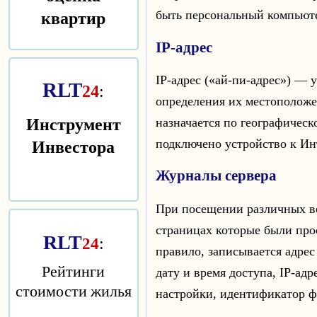
квартир
быть персональный компьюте
IP-адрес
IP-адрес («ай-пи-адрес») —
RLT
24
:
определения их местоположе
Инструмент
назначается по географическ
Инвестора
подключено устройство к Ин
Журналы сервера
При посещении различных в
страницах которые были про
RLT
:
24
правило, записывается адрес
Рейтинги
дату и время доступа, IP-ад
стоимости жилья
настройки, идентификатор ф