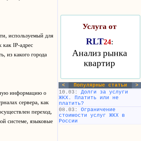
Услуга от
ти, используемый для
RLT
:
24
 как IP-адрес
Анализ рынка
ь, из какого города
квартир
<
Популярные статьи
>
10.03:
Долги за услуги
бную информацию о
ЖКХ. Платить или не
рналах сервера, как
платить?
08.03:
Ограничение
осуществлен переход,
стоимости услуг ЖКХ в
ной системе, языковые
России