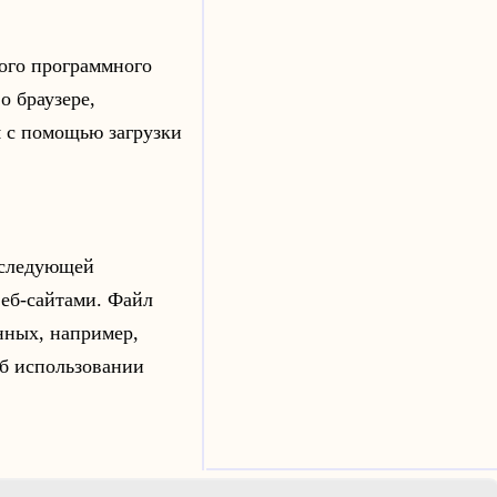
шого программного
о браузере,
я с помощью загрузки
оследующей
веб-сайтами. Файл
нных, например,
об использовании