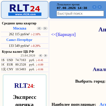
Локальное время
<
>
07.08.2026 14:38
Средняя цена квартир
Москва
Ан
<
>
<<[Барнаул]
262 115 руб/м²
↓
-2.16%
Санкт-Петербург
133 549 руб/м²
↓
-0.29%
Курсы валют ЦБ РФ
25.04.2020
<
>
1$
USD
74.7163
руб.
↓
-0.41
1€
EUR
80.2528
руб.
↓
-0.89
Анал
1元
CNY
10.5493
руб.
↓
-0.06
Выбрать горо
RLT
24
:
Экспресс
оценка
Наиболее популярные:
Ас