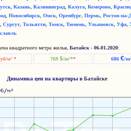
утск
,
Казань
,
Калининград
,
Калуга
,
Кемерово
,
Красно
род
,
Новосибирск
,
Омск
,
Оренбург
,
Пермь
,
Ростов-на-
,
Сургут
,
Тольятти
,
Томск
,
Тюмень
,
Ульяновск
,
Уфа
,
славль
ена квадратного метра жилья,
Батайск
-
06.01.2020
:
€
$
руб/м²
*
769
/m²
**
686
/m
Динамика цен на квартиры в
Батайске