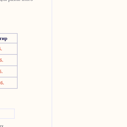
тир
.
б.
б.
б.
ых