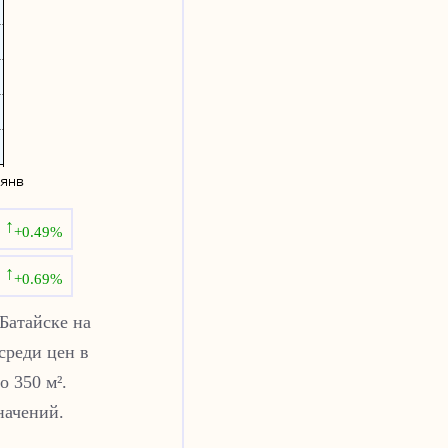
↑
+0.49%
↑
+0.69%
Батайске
на
среди цен в
о 350 м².
начений.