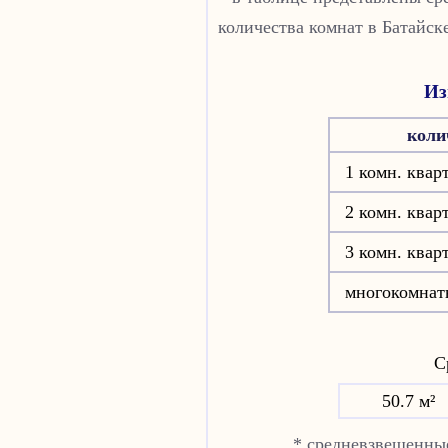
количества комнат в Батайск
Из
коли
1 комн. квар
2 комн. квар
3 комн. квар
многокомнат
Ср
50.7 м²
* средневзвешенные