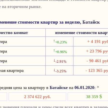
е на вторичном рынке.
менение стоимости квартир за неделю,
Батайск
чество комнат
изменение стоимости квар
↑
тира
+ 4 191 руб
+0.23%
↑
тира
+ 23 796 ру
+0.96%
↓
тира
- 90 461 ру
-2.91%
↓
ная квартира
- 123 365 ру
-3.25%
едняя цена за квартиру в
Батайске
на
06.01.2020
:
*
$
2 374 622 руб.
38 359
 значения площади и цены среди всех квартир в заданн