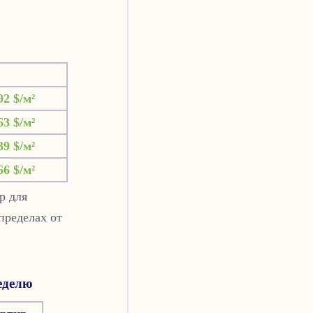
92 $/м²
63 $/м²
39 $/м²
66 $/м²
р для
пределах от
еделю