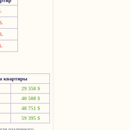
артир
.
б.
б.
б.
на квартиры
29 350 $
40 508 $
48 751 $
59 395 $
для различного