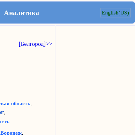
Аналитика
English(US)
[Белгород]>>
кая область
,
рг
,
асть
,
Воронеж
,