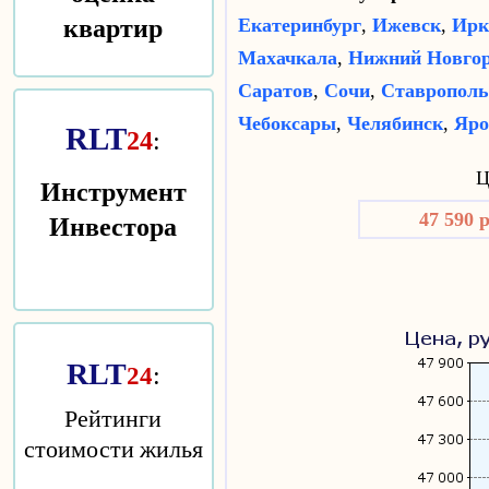
квартир
Екатеринбург
,
Ижевск
,
Ирк
Махачкала
,
Нижний Новго
Саратов
,
Сочи
,
Ставрополь
Чебоксары
,
Челябинск
,
Яро
RLT
24
:
Ц
Инструмент
Инвестора
47 590 
RLT
:
24
Рейтинги
стоимости жилья