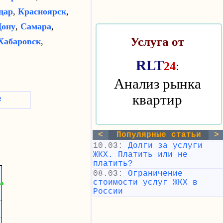
дар
,
Красноярск
,
Дону
,
Самара
,
Услуга от
Хабаровск
,
RLT
:
24
Анализ рынка
квартир
²
<
Популярные статьи
>
10.03:
Долги за услуги
ЖКХ. Платить или не
платить?
08.03:
Ограничение
стоимости услуг ЖКХ в
России