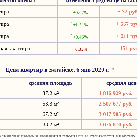
чество комнат
изменение средней цены кв
↑
тира
+ 32 руб
+0.07%
↑
тира
+ 567 ру
+1.21%
↑
тира
+ 211 ру
+0.46%
↓
ная квартира
- 151 ру
-0.32%
Цена квартир в
Батайске
, 6 янв 2020 г.
*
средняя площадь
средняя це
37.2 м²
1 816 929 руб.
53.3 м²
2 507 677 руб.
67.2 м²
3 017 985 руб.
83.2 м²
3 676 870 руб.
редневзвешенные значения площади и стоимости квартир 