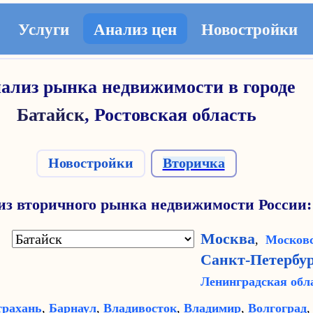
Услуги
Анализ цен
Новостройки
ализ рынка недвижимости в городе
Батайск
,
Ростовская область
Новостройки
Вторичка
из вторичного рынка недвижимости России:
Москва
д:
,
Московс
Санкт-Петербу
Ленинградская обл
трахань
,
Барнаул
,
Владивосток
,
Владимир
,
Волгоград