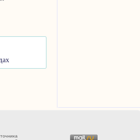
дах
точника