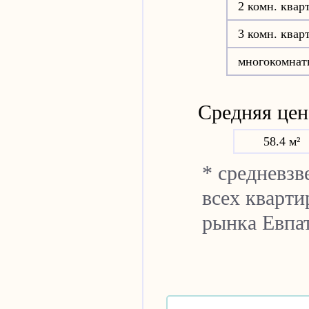
2 комн. квар
3 комн. квар
многокомнат
Средняя цен
58.4 м²
* средневз
всех кварти
рынка Евпа