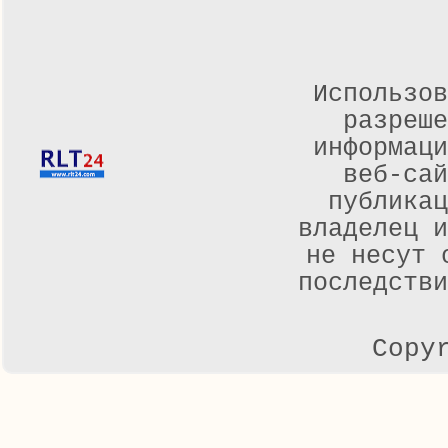
Использов
разреше
информаци
веб-са
публикац
владелец и
не несут 
последстви
Copy