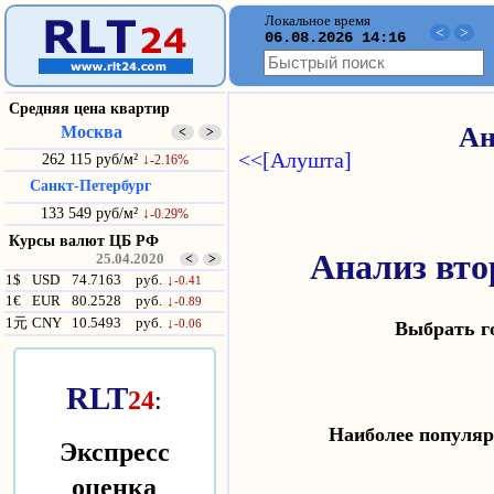
Локальное время
<
>
06.08.2026 14:16
Средняя цена квартир
Москва
Ан
<
>
<<[Алушта]
262 115 руб/м²
↓
-2.16%
Санкт-Петербург
133 549 руб/м²
↓
-0.29%
Курсы валют ЦБ РФ
Анализ вт
25.04.2020
<
>
1$
USD
74.7163
руб.
↓
-0.41
1€
EUR
80.2528
руб.
↓
-0.89
1元
CNY
10.5493
руб.
↓
-0.06
Выбрать 
RLT
24
:
Наиболее попул
Экспресс
оценка