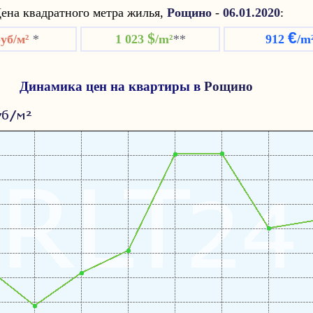
ена квадратного метра жилья,
Рощино
-
06.01.2020
:
€
$
руб/м²
*
1 023
/m²
**
912
/m
Динамика цен на квартиры в
Рощино