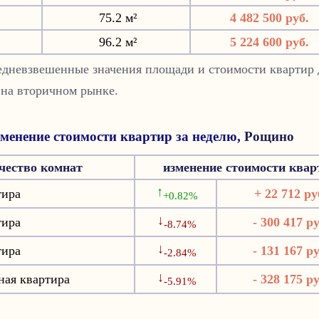
75.2 м²
4 482 500 руб.
96.2 м²
5 224 600 руб.
редневзвешенные значения площади и стоимости квартир 
 на вторичном рынке.
менение стоимости квартир за неделю,
Рощино
чество комнат
изменение стоимости квар
↑
тира
+ 22 712 ру
+0.82%
↓
тира
- 300 417 ру
-8.74%
↓
тира
- 131 167 ру
-2.84%
↓
ная квартира
- 328 175 ру
-5.91%