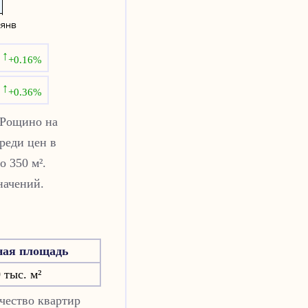
↑
+0.16%
↑
+0.36%
Рощино
на
реди цен в
о 350 м².
начений.
ная площадь
 тыс. м²
чество квартир