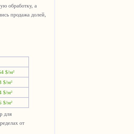
ую обработку, а
лись продажа долей,
64 $/м²
3 $/м²
4 $/м²
6 $/м²
р для
ределах от