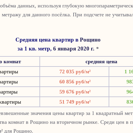
 объёма данных, используя глубокую многопараметрическ
 метражу для данного посёлка. При подсчете не учитыва
Средняя цена квартир в
Рощино
за 1 кв. метр,
6 января 2020 г.
*
о комнат
средняя цена
вартиры
72 035 руб/м²
1 1
вартиры
60 856 руб/м²
98
вартиры
59 676 руб/м²
96
квартиры
51 749 руб/м²
83
взвешенные значения цены квартир за 1 квадратный мет
тва комнат в Рощино на вторичном рынке. Среди цен в п
м² для Рощино.