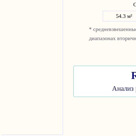
С
54.3 м²
* средневзвешенные
диапазонах вторич
Анализ 