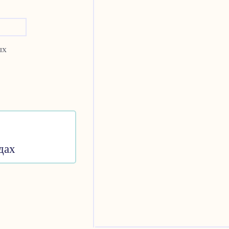
ых
дах