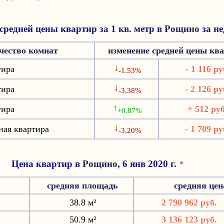
средней цены квартир за 1 кв. метр в
Рощино
за н
чество комнат
изменение средней цены кв
↓
тира
- 1 116 ру
-1.53%
↓
тира
- 2 126 ру
-3.38%
↑
тира
+ 512 руб
+0.87%
↓
ная квартира
- 1 709 ру
-3.20%
Цена квартир в
Рощино
, 6 янв 2020 г.
*
средняя площадь
средняя це
38.8 м²
2 790 962 руб.
50.9 м²
3 136 123 руб.