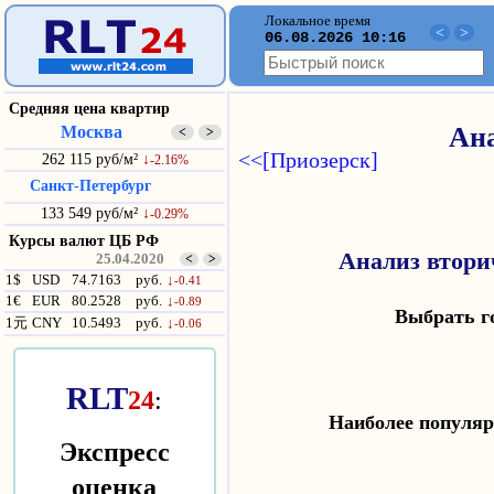
Локальное время
<
>
06.08.2026 10:16
Средняя цена квартир
Москва
Ана
<
>
<<[Приозерск]
262 115 руб/м²
↓
-2.16%
Санкт-Петербург
133 549 руб/м²
↓
-0.29%
Курсы валют ЦБ РФ
Анализ втори
25.04.2020
<
>
1$
USD
74.7163
руб.
↓
-0.41
1€
EUR
80.2528
руб.
↓
-0.89
Выбрать 
1元
CNY
10.5493
руб.
↓
-0.06
RLT
24
:
Наиболее попул
Экспресс
оценка