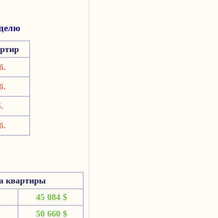
еделю
артир
б.
б.
.
б.
на квартиры
45 084 $
50 660 $