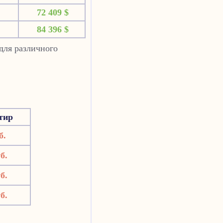
72 409 $
84 396 $
для различного
тир
б.
б.
б.
б.