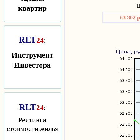
квартир
Ц
63 302 
RLT
24
:
Инструмент
Инвестора
RLT
:
24
Рейтинги
стоимости жилья