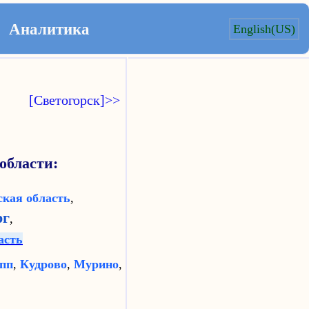
Аналитика
English(US)
[Светогорск]>>
области:
кая область
,
рг
,
асть
пп
,
Кудрово
,
Мурино
,