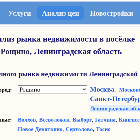
Услуги
Анализ цен
Новостройки
лиз рынка недвижимости в посёлке
Рощино
,
Ленинградская область
чного рынка недвижимости Ленинградской 
Москва
город:
,
Московс
Санкт-Петербу
Ленинградская обл
ярные:
Волхов
,
Всеволожск
,
Выборг
,
Гатчина
,
Кингисе
Новое Девяткино
,
Сертолово
,
Тосно