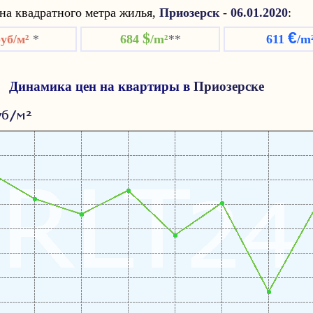
а квадратного метра жилья,
Приозерск
-
06.01.2020
:
€
$
руб/м²
*
684
/m²
**
611
/m
Динамика цен на квартиры в
Приозерске