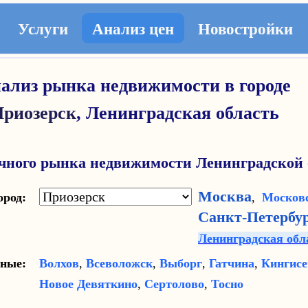
Услуги
Анализ цен
Новостройки
ализ рынка недвижимости в городе
риозерск
,
Ленинградская область
чного рынка недвижимости Ленинградской 
Москва
город:
,
Московс
Санкт-Петербу
Ленинградская обл
ярные:
Волхов
,
Всеволожск
,
Выборг
,
Гатчина
,
Кингисе
Новое Девяткино
,
Сертолово
,
Тосно