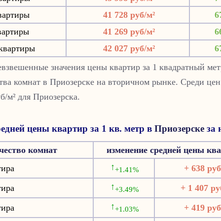
вартиры
41 728 руб/м²
6
вартиры
41 269 руб/м²
6
квартиры
42 027 руб/м²
6
взвешенные значения цены квартир за 1 квадратный мет
тва комнат в Приозерске на вторичном рынке. Среди цен
уб/м² для Приозерска.
едней цены квартир за 1 кв. метр в
Приозерске
за 
чество комнат
изменение средней цены кв
↑
тира
+ 638 руб
+1.41%
↑
тира
+ 1 407 ру
+3.49%
↑
тира
+ 419 руб
+1.03%