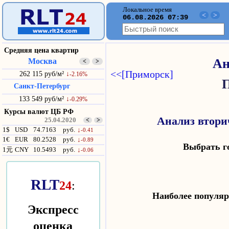
Локальное время
<
>
06.08.2026 07:39
Средняя цена квартир
Москва
Ан
<
>
<<[Приморск]
262 115 руб/м²
↓
-2.16%
П
Санкт-Петербург
133 549 руб/м²
↓
-0.29%
Курсы валют ЦБ РФ
Анализ втори
25.04.2020
<
>
1$
USD
74.7163
руб.
↓
-0.41
1€
EUR
80.2528
руб.
↓
-0.89
Выбрать 
1元
CNY
10.5493
руб.
↓
-0.06
RLT
24
:
Наиболее попул
Экспресс
оценка