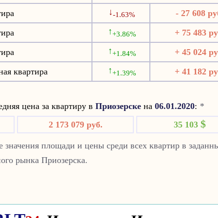
↓
тира
- 27 608 ру
-1.63%
↑
тира
+ 75 483 ру
+3.86%
↑
тира
+ 45 024 ру
+1.84%
↑
ная квартира
+ 41 182 ру
+1.39%
дняя цена за квартиру в
Приозерске
на
06.01.2020
:
*
$
2 173 079 руб.
35 103
 значения площади и цены среди всех квартир в заданн
ого рынка Приозерска.