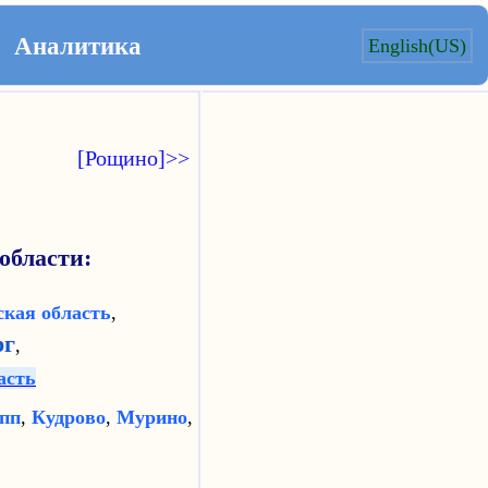
Аналитика
English(US)
[Рощино]>>
области:
кая область
,
рг
,
асть
пп
,
Кудрово
,
Мурино
,