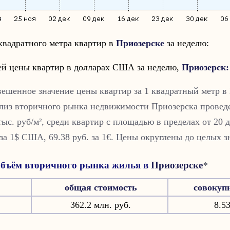
квадратного метра квартир в
Приозерске
за неделю:
ей цены квартир в долларах США за неделю,
Приозерск
:
вешенное значение цены квартир за 1 квадратный метр в
лиз вторичного рынка недвижимости
Приозерска
проведе
тыс. руб/м², cреди квартир с площадью в пределах от 20 д
 за 1$ США, 69.38 руб. за 1€. Цены округлены до целых з
бъём вторичного рынка жилья в
Приозерске
*
общая стоимость
совокуп
362.2 млн. руб.
8.53