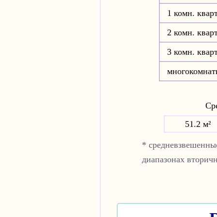
1 комн. квар
2 комн. квар
3 комн. квар
многокомнат
Сре
51.2 м²
* средневзвешенные
диапазонах вторичн