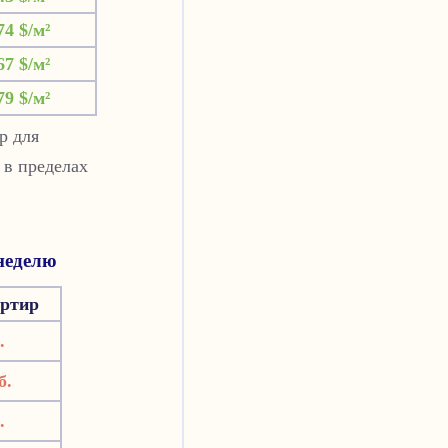
74 $/м²
67 $/м²
79 $/м²
р для
 в пределах
неделю
артир
.
б.
.