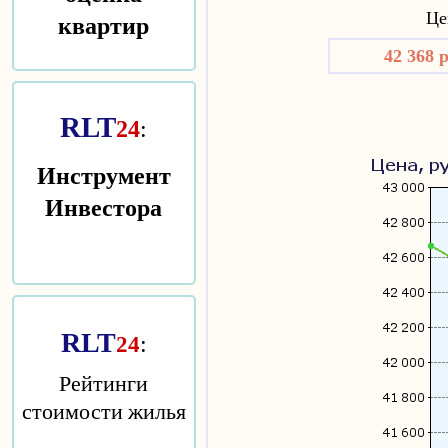
квартир
Цен
42 368 
RLT
24
:
Инструмент
Инвестора
RLT
:
24
Рейтинги
стоимости жилья