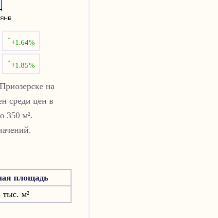
↑
+1.64%
↑
+1.85%
Приозерске
на
н среди цен в
о 350 м².
начений.
ная площадь
 тыс. м²