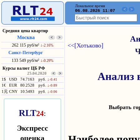
Локальное время
<
>
06.08.2026 11:07
Средняя цена квартир
Москва
Ан
<
>
<<[Хотьково]
262 115 руб/м²
↓
-2.16%
Ч
Санкт-Петербург
133 549 руб/м²
↓
-0.29%
Курсы валют ЦБ РФ
Анализ 
25.04.2020
<
>
1$
USD
74.7163
руб.
↓
-0.41
1€
EUR
80.2528
руб.
↓
-0.89
1元
CNY
10.5493
руб.
↓
-0.06
Выбрать г
RLT
24
:
Экспресс
оценка
Наиболее по