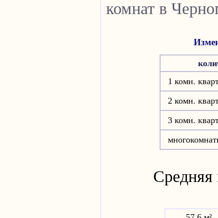
комнат в Черно
Измен
коли
1 комн. квар
2 комн. квар
3 комн. квар
многокомнат
Средняя 
57.6 м²