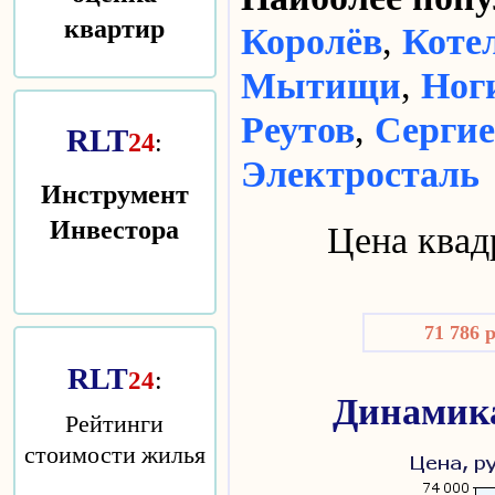
квартир
Королёв
,
Коте
Мытищи
,
Ног
Реутов
,
Сергие
RLT
24
:
Электросталь
Инструмент
Инвестора
Цена квад
71 786 
RLT
:
24
Динамика
Рейтинги
стоимости жилья