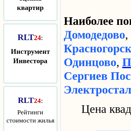
квартир
Наиболее п
Домодедово
,
RLT
24
:
Красногорс
Инструмент
Инвестора
Одинцово
,
П
Сергиев Пос
Электроста
RLT
:
24
Цена квад
Рейтинги
стоимости жилья