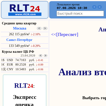
Локальное время
<
>
07.08.2026 10:30
Средняя цена квартир
Москва
Ан
<
>
<<[Пересвет]
262 115 руб/м²
↓
-2.16%
Санкт-Петербург
133 549 руб/м²
↓
-0.29%
Курсы валют ЦБ РФ
25.04.2020
<
>
1$
USD
74.7163
руб.
↓
-0.41
1€
EUR
80.2528
руб.
↓
-0.89
Анализ вт
1元
CNY
10.5493
руб.
↓
-0.06
RLT
24
:
Экспресс
Выбрать г
оценка