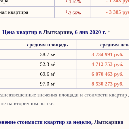
тира
- 1 348 ру
-1.51%
↓
ная квартира
- 3 385 ру
-3.66%
Цена квартир в
Лыткарине
, 6 янв 2020 г.
*
средняя площадь
средняя це
38.7 м²
3 734 991 руб.
52.3 м²
4 712 753 руб.
69.6 м²
6 070 463 руб.
97.0 м²
8 530 273 руб.
редневзвешенные значения площади и стоимости квартир 
ине на вторичном рынке.
нение стоимости квартир за неделю,
Лыткарино