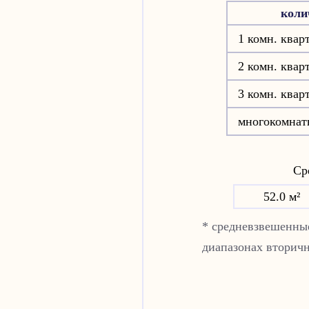
коли
1 комн. квар
2 комн. квар
3 комн. квар
многокомнат
Сре
52.0 м²
* средневзвешенные
диапазонах вторич