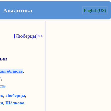
Аналитика
English(US)
[Люберцы]>>
ья:
ая область
,
г
,
сть
ск
,
Люберцы
,
ки
,
Щёлково
,