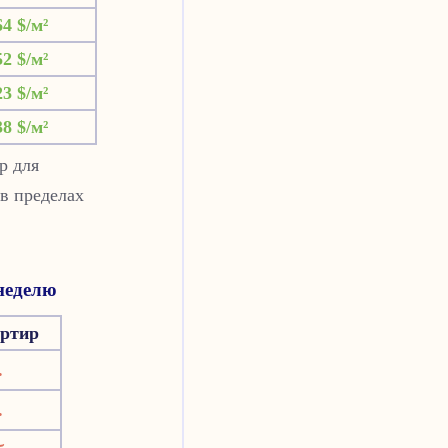
64 $/м²
52 $/м²
23 $/м²
38 $/м²
р для
в пределах
неделю
артир
.
.