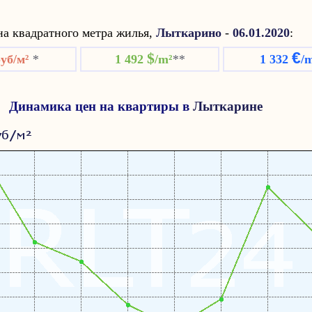
а квадратного метра жилья,
Лыткарино
-
06.01.2020
:
€
$
руб/м²
*
1 492
/m²
**
1 332
/
Динамика цен на квартиры в
Лыткарине