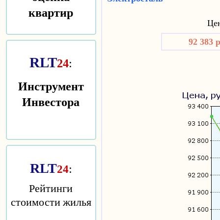
квартир
Цен
92 383 
RLT
24
:
Инструмент
Инвестора
RLT
:
24
Рейтинги
стоимости жилья