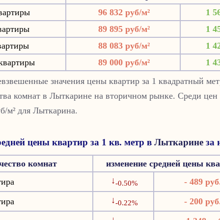
вартиры
96 832 руб/м²
1 5
вартиры
89 895 руб/м²
1 4
вартиры
88 083 руб/м²
1 4
квартиры
89 000 руб/м²
1 4
взвешенные значения цены квартир за 1 квадратный мет
тва комнат в Лыткарине на вторичном рынке. Среди цен 
уб/м² для Лыткарина.
едней цены квартир за 1 кв. метр в
Лыткарине
за 
чество комнат
изменение средней цены кв
↓
тира
- 489 руб
-0.50%
↓
тира
- 200 руб
-0.22%
↓