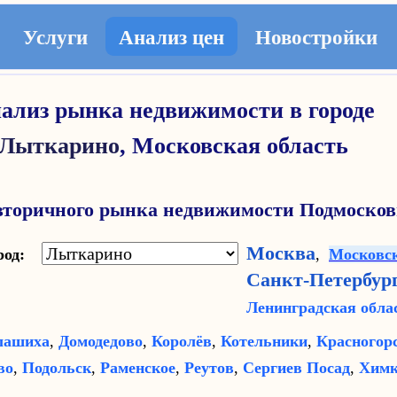
Услуги
Анализ цен
Новостройки
ализ рынка недвижимости в городе
Лыткарино
,
Московская область
вторичного рынка недвижимости Подмосков
Москва
ород:
,
Московск
Санкт-Петербур
Ленинградская обла
лашиха
,
Домодедово
,
Королёв
,
Котельники
,
Красногор
во
,
Подольск
,
Раменское
,
Реутов
,
Сергиев Посад
,
Хим