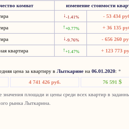
чество комнат
изменение стоимости квар
↓
тира
- 53 434 ру
-1.41%
↑
тира
+ 36 135 ру
+0.77%
↓
тира
- 656 260 ру
-9.76%
↑
ная квартира
+ 123 773 ру
+1.47%
дняя цена за квартиру в
Лыткарине
на
06.01.2020
:
*
$
4 741 426 руб.
76 591
 значения площади и цены среди всех квартир в заданн
ного рынка Лыткарина.