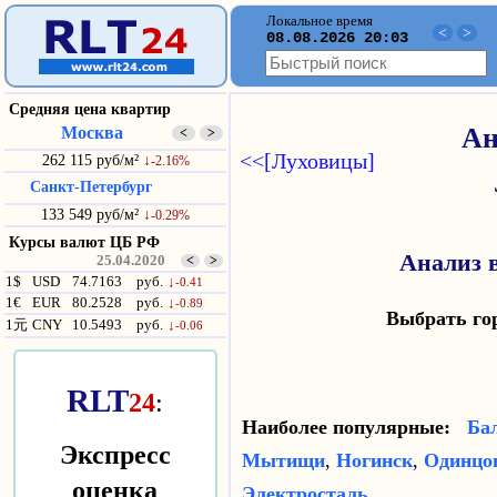
Локальное время
<
>
08.08.2026 20:03
Средняя цена квартир
Москва
Ан
<
>
<<[Луховицы]
262 115 руб/м²
↓
-2.16%
Санкт-Петербург
133 549 руб/м²
↓
-0.29%
Курсы валют ЦБ РФ
Анализ 
25.04.2020
<
>
1$
USD
74.7163
руб.
↓
-0.41
1€
EUR
80.2528
руб.
↓
-0.89
Выбрать г
1元
CNY
10.5493
руб.
↓
-0.06
RLT
24
:
Наиболее популярные:
Ба
Экспресс
Мытищи
,
Ногинск
,
Одинцо
оценка
Электросталь