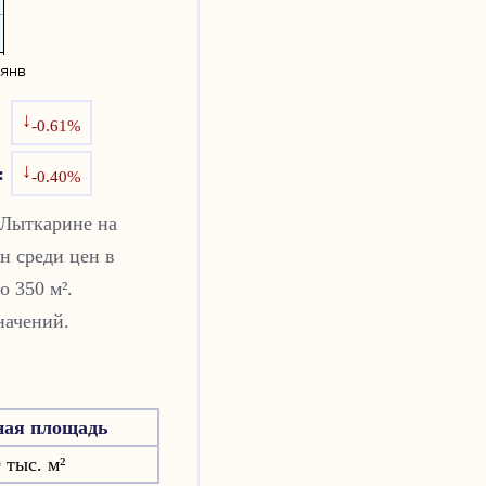
↓
-0.61%
↓
:
-0.40%
Лыткарине
на
н среди цен в
о 350 м².
начений.
ная площадь
 тыс. м²