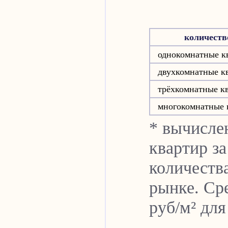
количеств
однокомнатные к
двухкомнатные к
трёхкомнатные к
многокомнатные 
* вычисле
квартир за
количеств
рынке. Сре
руб/м² дл