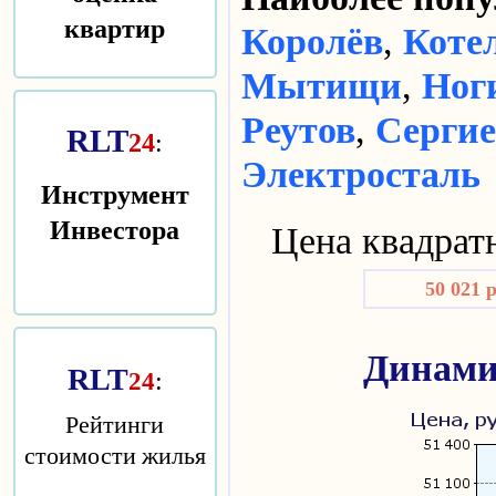
квартир
Королёв
,
Коте
Мытищи
,
Ног
Реутов
,
Сергие
RLT
24
:
Электросталь
Инструмент
Инвестора
Цена квадрат
50 021 
Динами
RLT
:
24
Рейтинги
стоимости жилья