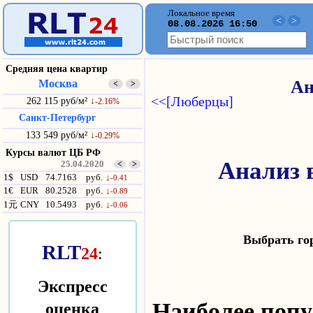
Локальное время
<
>
08.08.2026 16:50
Средняя цена квартир
Москва
Ан
<
>
<<[Люберцы]
262 115 руб/м²
↓
-2.16%
Санкт-Петербург
133 549 руб/м²
↓
-0.29%
Курсы валют ЦБ РФ
Анализ 
25.04.2020
<
>
1$
USD
74.7163
руб.
↓
-0.41
1€
EUR
80.2528
руб.
↓
-0.89
1元
CNY
10.5493
руб.
↓
-0.06
Выбрать г
RLT
24
:
Экспресс
оценка
Наиболее по