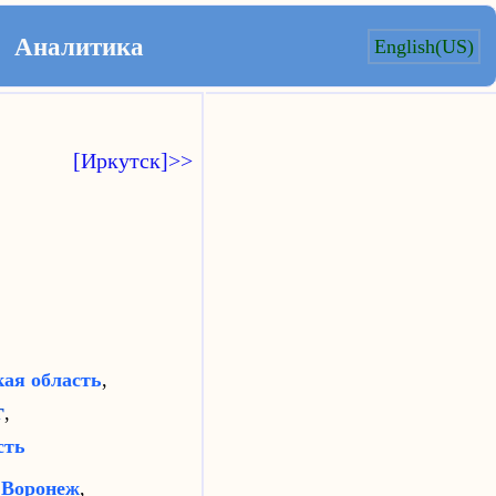
Аналитика
English(US)
[Иркутск]>>
ая область
,
г
,
сть
,
Воронеж
,