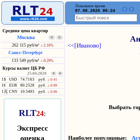
Локальное время
<
>
07.08.2026 06:24
Средняя цена квартир
Москва
Ан
<
>
<<[Иваново]
262 115 руб/м²
↓
-2.16%
Санкт-Петербург
133 549 руб/м²
↓
-0.29%
Курсы валют ЦБ РФ
25.04.2020
<
>
1$
USD
74.7163
руб.
↓
-0.41
1€
EUR
80.2528
руб.
↓
-0.89
1元
CNY
10.5493
руб.
↓
-0.06
Выбрать г
RLT
24
:
Экспресс
оценка
Наиболее популярные:
Ас