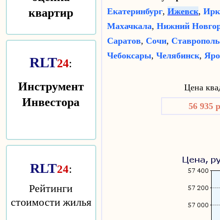
квартир
Екатеринбург
,
Ижевск
,
Ирк
Махачкала
,
Нижний Новго
Саратов
,
Сочи
,
Ставрополь
Чебоксары
,
Челябинск
,
Яро
RLT
24
:
Инструмент
Цена квад
Инвестора
56 935 
RLT
:
24
Рейтинги
стоимости жилья