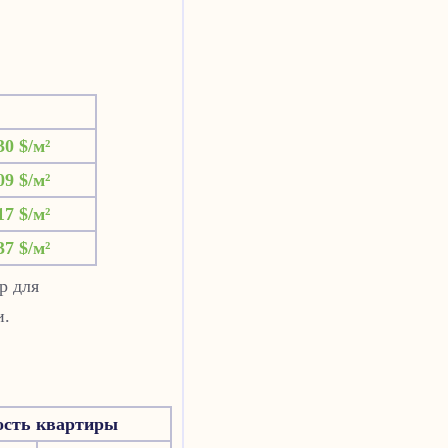
30 $/м²
09 $/м²
17 $/м²
37 $/м²
р для
и.
ость квартиры