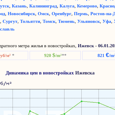
утск
,
Казань
,
Калининград
,
Калуга
,
Кемерово
,
Красно
род
,
Новосибирск
,
Омск
,
Оренбург
,
Пермь
,
Ростов-на-
,
Сургут
,
Тольятти
,
Томск
,
Тюмень
,
Ульяновск
,
Уфа
,
славль
ратного метра жилья в новостройках,
Ижевск
-
06.01.20
€
$
руб/м²
*
920
/m²
**
821
/m
Динамика цен в новостройках
Ижевска