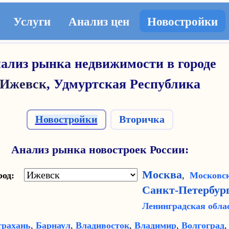
Услуги
Анализ цен
Новостройки
ализ рынка недвижимости в городе
Ижевск
,
Удмуртская Республика
Новостройки
Вторичка
Анализ рынка новостроек России:
Москва
ород:
,
Московск
Санкт-Петербур
Ленинградская обла
трахань
,
Барнаул
,
Владивосток
,
Владимир
,
Волгоград