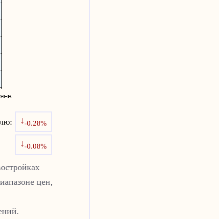
↓
лю:
-0.28%
↓
-0.08%
востройках
иапазоне цен,
ений.