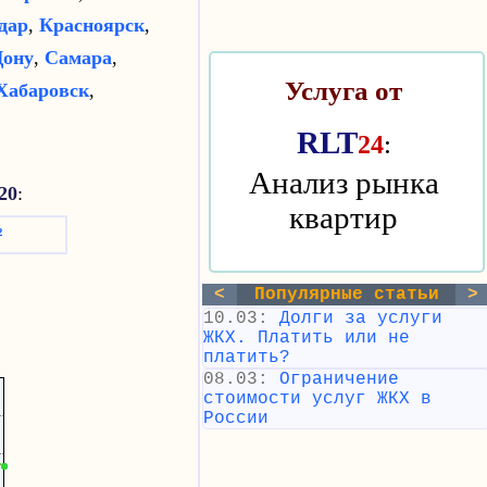
дар
,
Красноярск
,
Дону
,
Самара
,
Услуга от
Хабаровск
,
RLT
:
24
Анализ рынка
20
:
квартир
²
<
Популярные статьи
>
10.03:
Долги за услуги
ЖКХ. Платить или не
платить?
08.03:
Ограничение
стоимости услуг ЖКХ в
России