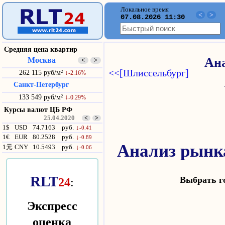
Локальное время
<
>
07.08.2026 11:30
Средняя цена квартир
Москва
Ана
<
>
<<[Шлиссельбург]
262 115 руб/м²
↓
-2.16%
Санкт-Петербург
133 549 руб/м²
↓
-0.29%
Курсы валют ЦБ РФ
25.04.2020
<
>
1$
USD
74.7163
руб.
↓
-0.41
1€
EUR
80.2528
руб.
↓
-0.89
Анализ рынка
1元
CNY
10.5493
руб.
↓
-0.06
RLT
Выбрать 
24
:
Экспресс
оценка