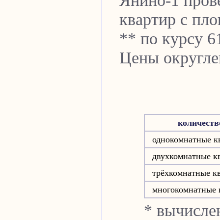
Янино-1
прове
квартир с пло
** по курсу 6
Цены округле
количеств
однокомнатные к
двухкомнатные к
трёхкомнатные к
многокомнатные 
* вычисле