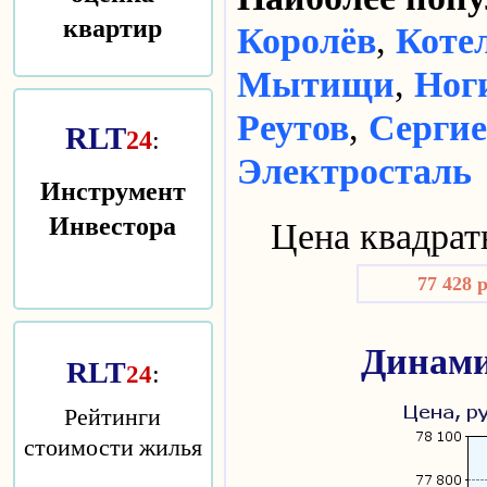
квартир
Королёв
,
Коте
Мытищи
,
Ног
Реутов
,
Сергие
RLT
24
:
Электросталь
Инструмент
Инвестора
Цена квадрат
77 428 
Динами
RLT
:
24
Рейтинги
стоимости жилья