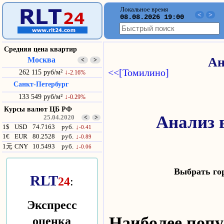
Локальное время
<
>
08.08.2026 19:00
Средняя цена квартир
Москва
Ан
<
>
<<[Томилино]
262 115 руб/м²
↓
-2.16%
Санкт-Петербург
133 549 руб/м²
↓
-0.29%
Курсы валют ЦБ РФ
Анализ 
25.04.2020
<
>
1$
USD
74.7163
руб.
↓
-0.41
1€
EUR
80.2528
руб.
↓
-0.89
1元
CNY
10.5493
руб.
↓
-0.06
Выбрать г
RLT
24
:
Экспресс
оценка
Наиболее по