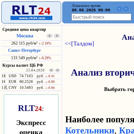
Локальное время
<
>
08.08.2026 09:09
Средняя цена квартир
Москва
Ана
<
>
<<[Талдом]
262 115 руб/м²
↓
-2.16%
Санкт-Петербург
133 549 руб/м²
↓
-0.29%
Курсы валют ЦБ РФ
Анализ втори
25.04.2020
<
>
1$
USD
74.7163
руб.
↓
-0.41
1€
EUR
80.2528
руб.
↓
-0.89
1元
CNY
10.5493
руб.
↓
-0.06
Выбрать г
RLT
24
:
Наиболее попу
Экспресс
Котельники
,
Кра
оценка