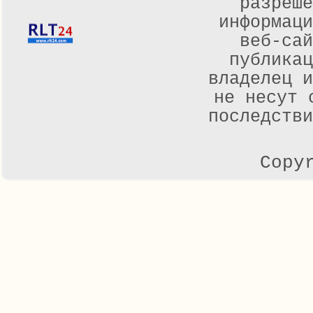
разреше
информаци
веб-са
публикац
владелец и
не несут 
последстви
Copy