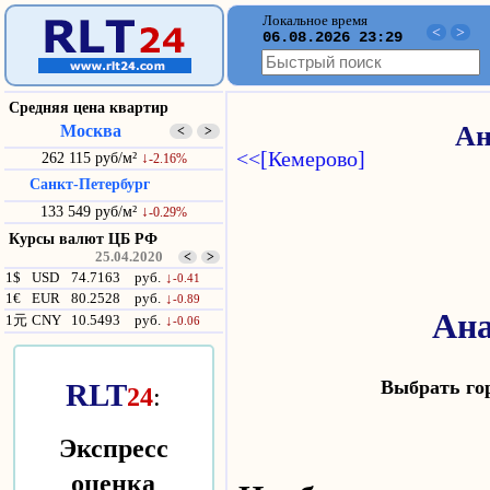
Локальное время
<
>
06.08.2026 23:29
Средняя цена квартир
Москва
Ан
<
>
<<[Кемерово]
262 115 руб/м²
↓
-2.16%
Санкт-Петербург
133 549 руб/м²
↓
-0.29%
Курсы валют ЦБ РФ
25.04.2020
<
>
1$
USD
74.7163
руб.
↓
-0.41
1€
EUR
80.2528
руб.
↓
-0.89
Ана
1元
CNY
10.5493
руб.
↓
-0.06
Выбрать г
RLT
24
:
Экспресс
оценка