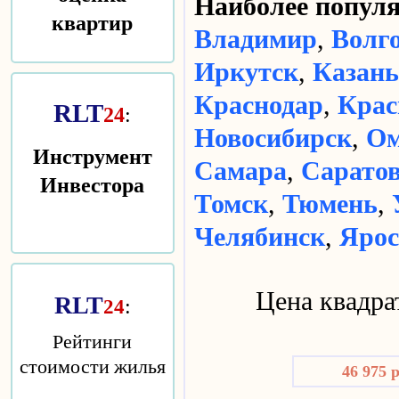
Наиболее попу
квартир
Владимир
,
Волг
Иркутск
,
Казань
Краснодар
,
Крас
RLT
24
:
Новосибирск
,
Ом
Инструмент
Самара
,
Сарато
Инвестора
Томск
,
Тюмень
,
Челябинск
,
Ярос
Цена квадра
RLT
:
24
Рейтинги
стоимости жилья
46 975 