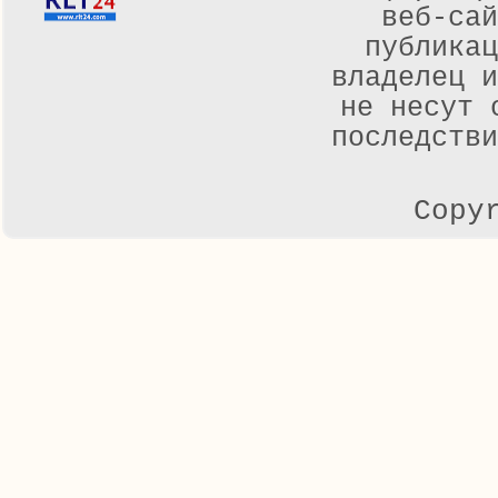
веб-са
публикац
владелец и
не несут 
последстви
Copy