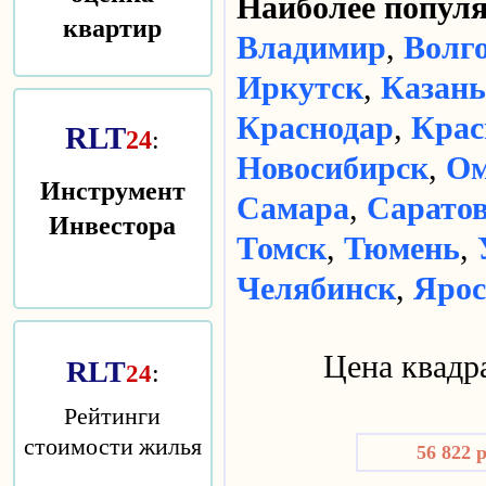
Наиболее попу
квартир
Владимир
,
Волг
Иркутск
,
Казань
Краснодар
,
Крас
RLT
24
:
Новосибирск
,
Ом
Инструмент
Самара
,
Сарато
Инвестора
Томск
,
Тюмень
,
Челябинск
,
Ярос
Цена квадра
RLT
:
24
Рейтинги
стоимости жилья
56 822 