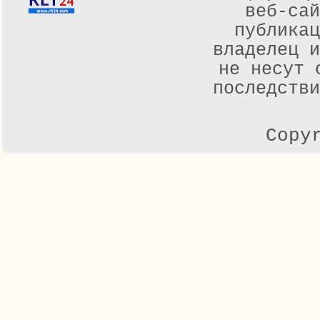
веб-са
публикац
владелец и
не несут 
последстви
Copy