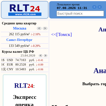
Локальное время
<
>
07.08.2026 11:31
Средняя цена квартир
Москва
Ан
<
>
<<[Томск]
262 115 руб/м²
↓
-2.16%
Санкт-Петербург
133 549 руб/м²
↓
-0.29%
Курсы валют ЦБ РФ
25.04.2020
<
>
1$
USD
74.7163
руб.
↓
-0.41
1€
EUR
80.2528
руб.
↓
-0.89
Ана
1元
CNY
10.5493
руб.
↓
-0.06
Выбрать г
RLT
24
:
Экспресс
оценка